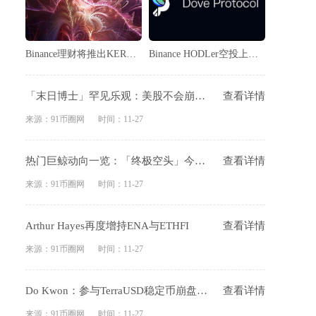
Binance理财将推出KERNEL保本赚币产品
Binance HODLer空投上线APRO（AT）
「末日博士」罕见乐观：美股不会崩盘，科技将让美国「逆天改命」
查看详情
来源：91币圈网
时间：11-27
热门巨鲸动向一览：「终极空头」今晨险遭清算，「BTC OG内幕巨鲸」ETH多单由亏转盈
查看详情
来源：91币圈网
时间：11-27
Arthur Hayes再度增持ENA与ETHFI
查看详情
来源：91币圈网
时间：11-27
Do Kwon：参与TerraUSD稳定币崩盘欺诈案判刑不应超过五年
查看详情
来源：91币圈网
时间：11-27