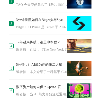
2
TAO 今天突然急跌了 15%，现在大约 277 美元，还有往下掉的趋势。
3分钟看懂如何在Bitget参与SpaceX IPO
3
Bitget IPO Prime 是 Bitget 于 2026 年 4 月推出的创
17年谜局将破，谁是中本聪？
4
编者按：近日，《The New York Times》发布长篇调查报
5分钟，让AI成为你的第二大脑
5
编者按：本文介绍了一种基于 Claude Code 与 Obsidian 
数字资产如何自保？OpenAI联创的15步清单
6
编者按：当 AI 能力开始逼近通用工具的边界，网络安全的含