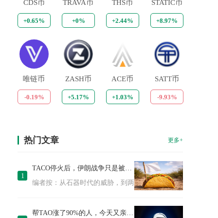
CDS币
TRAVA币
THS币
STATIC币
+0.65%
+0%
+2.44%
+8.97%
唯链币
ZASH币
ACE币
SATT币
-0.19%
+5.17%
+1.03%
-9.93%
热门文章
更多+
TACO停火后，伊朗战争只是被按下暂停键
1
编者按：从石器时代的威胁，到两周停火的迅速落地，这场围绕
帮TAO涨了90%的人，今天又亲手带崩了价格