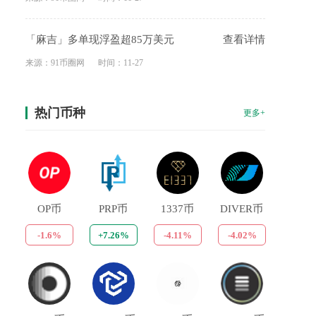
「麻吉」多单现浮盈超85万美元
查看详情
来源：91币圈网
时间：11-27
热门币种
更多+
OP币
PRP币
1337币
DIVER币
-1.6%
+7.26%
-4.11%
-4.02%