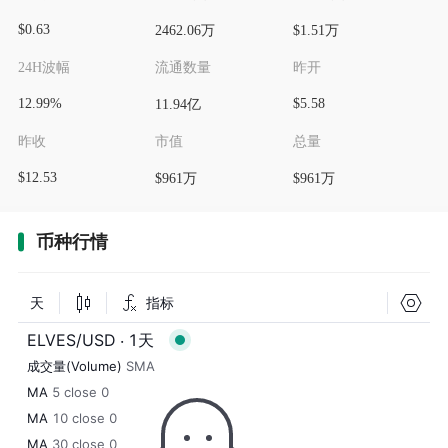
$0.63
2462.06万
$1.51万
24H波幅
流通数量
昨开
12.99%
$5.58
11.94亿
昨收
市值
总量
$12.53
$961万
$961万
币种行情