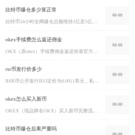
比特币爆仓多少算正常
08-08
比特币24小时全网爆仓总额维持2亿至5亿美元属于市场常规正常
okex手续费怎么返还佣金
08-08
OKX（原okex）手续费佣金返还依靠官方邀请推荐体系自动结
rsr币发行价多少
08-08
RSR币公开发行IEO定价为0.0011美元，私募轮发行价0
okex怎么买入新币
08-08
OKEX（现品牌名OKX）买入新币完整流程为注册实名、准备计
比特币爆仓后果严重吗
08-08