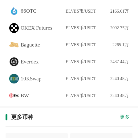
66OTC
ELVES币/USDT
2166.61万
OKEX Futures
ELVES币/USDT
2092.75万
Baguette
ELVES币/USDT
2265.1万
Everdex
ELVES币/USDT
2437.44万
10KSwap
ELVES币/USDT
2240.48万
BW
ELVES币/USDT
2240.48万
更多币种
更多+