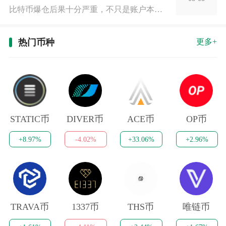
比特币爆仓后果十分严重，不只是账户本金清零，还会伴随连锁资金
热门币种
更多+
STATIC币
DIVER币
ACE币
OP币
+8.97%
-4.02%
+33.06%
+2.96%
TRAVA币
1337币
THS币
唯链币