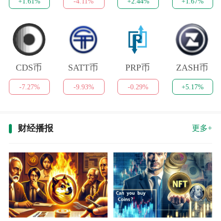
+1.61%
-4.11%
+2.44%
+1.67%
CDS币
SATT币
PRP币
ZASH币
-7.27%
-9.93%
-0.29%
+5.17%
财经播报
更多+