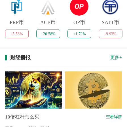
PRP币
ACE币
OP币
SATT币
-5.53%
+20.58%
+1.72%
-9.93%
财经播报
更多+
10倍杠杆怎么买
查看详情