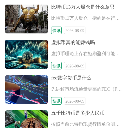
比特币13万人爆仓是什么意思
比特币13万人爆仓，指的是在行情剧烈震荡的一段时间区间内，全
快讯
2026-08-09
虚拟币真的能赚钱吗
虚拟币理论上存在短期盈利可能，但普通散户长期稳定赚钱的概率极
快讯
2026-08-09
fec数字货币是什么
先讲解市场流通量更高的FEC（FortuneEarnings
快讯
2026-08-09
五千比特币是多少人民币
按照当前比特币现货行情单价测算，五千比特币纸面市值大约在21