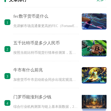
fec数字货币是什么
1
先讲解市场流通量更高的FEC（FortuneEarnings
五千比特币是多少人民币
2
按照当前比特币现货行情单价测算，五千比特币纸面市值大约在21
牛市有什么前兆
3
加密货币牛市启动前会同步出现宏观流动性宽松、链上筹码持续锁仓
门罗币能涨到多少钱
4
综合行业机构测算与链上基本面数据，2026年内门罗币合理价格