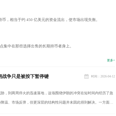
特币，相当于约 450 亿美元的资金流出，使市场出现失衡。
点集中在那些选择出售的长期持币者身上。
更多+
伊朗战争只是被按下暂停键
时间：2026-04-12
威胁，到两周停火的迅速落地，这场围绕伊朗的冲突在短时间内经历了急
势降温、市场反弹，但更深层的结构性问题并未因此得到解决。一方面，
在政治与经济压力下选择下台阶，通过停火暂时缓解...