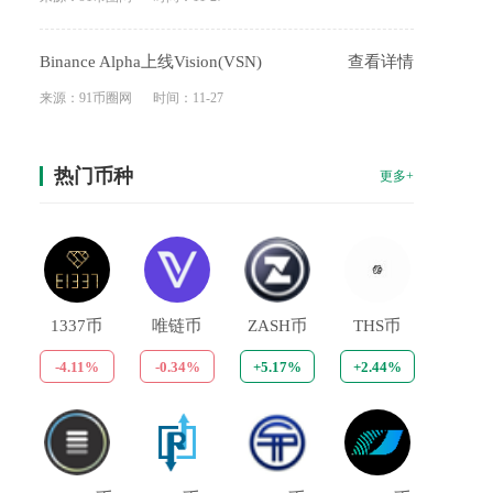
Binance Alpha上线Vision(VSN)
查看详情
来源：91币圈网
时间：11-27
热门币种
更多+
1337币
唯链币
ZASH币
THS币
-4.11%
-0.34%
+5.17%
+2.44%