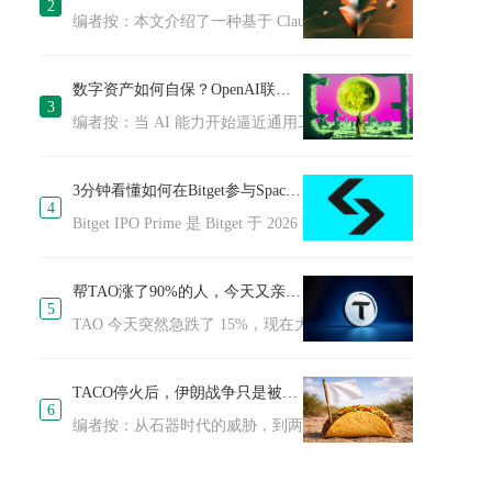
2
编者按：本文介绍了一种基于 Claude Code 与 Obsidian 
数字资产如何自保？OpenAI联创的15步清单
3
编者按：当 AI 能力开始逼近通用工具的边界，网络安全的含
3分钟看懂如何在Bitget参与SpaceX IPO
4
Bitget IPO Prime 是 Bitget 于 2026 年 4 月推出的创
帮TAO涨了90%的人，今天又亲手带崩了价格
5
TAO 今天突然急跌了 15%，现在大约 277 美元，还有往下掉的趋势。
TACO停火后，伊朗战争只是被按下暂停键
6
编者按：从石器时代的威胁，到两周停火的迅速落地，这场围绕