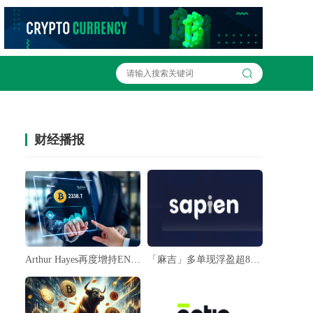
财经播报
Arthur Hayes再度增持ENA与ETHFI
「麻吉」多单现浮盈超85万美元