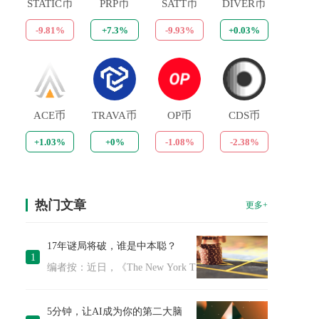
STATIC币
PRP币
SATT币
DIVER币
-9.81%
+7.3%
-9.93%
+0.03%
ACE币
TRAVA币
OP币
CDS币
+1.03%
+0%
-1.08%
-2.38%
热门文章
更多+
17年谜局将破，谁是中本聪？
1
编者按：近日，《The New York Times》发布长篇调查报
5分钟，让AI成为你的第二大脑