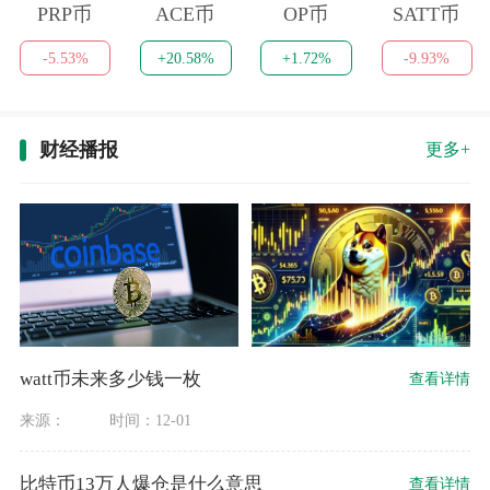
PRP币
ACE币
OP币
SATT币
-5.53%
+20.58%
+1.72%
-9.93%
财经播报
更多+
watt币未来多少钱一枚
查看详情
来源：
时间：12-01
比特币13万人爆仓是什么意思
查看详情