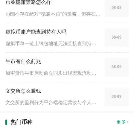
币圈稳赚策略怎么样
08-09
币圈不存在绝对“稳赚不赔”的策略，但存在一批风险极低、长期胜
虚拟币账户能查到持有人吗
08-09
虚拟币单一链上钱包地址无法直接查到持有人实名身份，但只要账户
牛市有什么前兆
08-09
加密货币牛市启动前会同步出现宏观流动性宽松、链上筹码持续锁仓
文交所怎么赚钱
08-09
文交所的盈利分为平台端稳定营收与个人藏品交易获利两大板块，正
热门币种
更多+