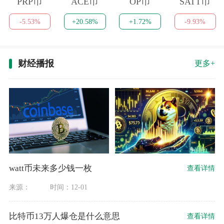
PRP币
ACE币
OP币
SATT币
-5.53%
+20.58%
+1.72%
-9.93%
财经播报
更多+
watt币未来多少钱一枚
查看详情
来源：
时间：12-01
比特币13万人爆仓是什么意思
查看详情