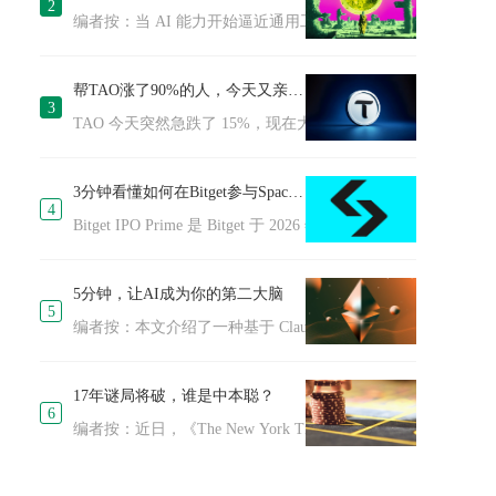
2
编者按：当 AI 能力开始逼近通用工具的边界，网络安全的含
帮TAO涨了90%的人，今天又亲手带崩了价格
3
TAO 今天突然急跌了 15%，现在大约 277 美元，还有往下掉的趋势。
3分钟看懂如何在Bitget参与SpaceX IPO
4
Bitget IPO Prime 是 Bitget 于 2026 年 4 月推出的创
5分钟，让AI成为你的第二大脑
5
编者按：本文介绍了一种基于 Claude Code 与 Obsidian 
17年谜局将破，谁是中本聪？
6
编者按：近日，《The New York Times》发布长篇调查报