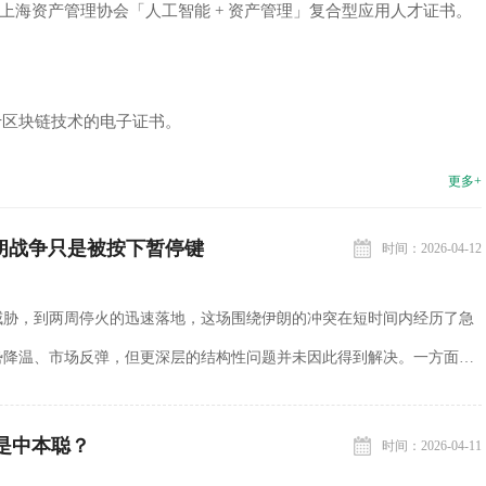
上海资产管理协会「人工智能 + 资产管理」复合型应用人才证书。
基于区块链技术的电子证书。
更多+
伊朗战争只是被按下暂停键
时间：2026-04-12
威胁，到两周停火的迅速落地，这场围绕伊朗的冲突在短时间内经历了急
势降温、市场反弹，但更深层的结构性问题并未因此得到解决。一方面，
在政治与经济压力下选择下台阶，通过停火暂时缓解...
是中本聪？
时间：2026-04-11