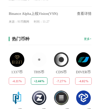
Binance Alpha上线Vision(VSN)
查看详情
来源：91币圈网
时间：11-27
热门币种
更多+
1337币
THS币
CDS币
DIVER币
-4.11%
+2.44%
-7.27%
-4.02%