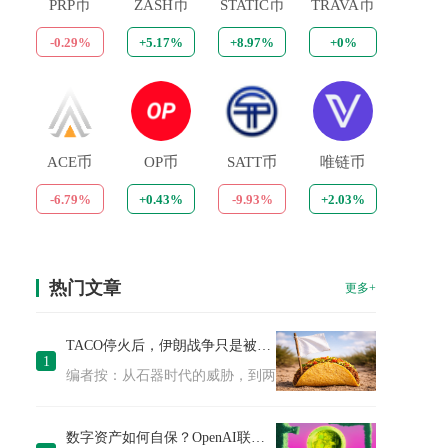
PRP币
ZASH币
STATIC币
TRAVA币
-0.29%
+5.17%
+8.97%
+0%
ACE币
OP币
SATT币
唯链币
-6.79%
+0.43%
-9.93%
+2.03%
热门文章
更多+
TACO停火后，伊朗战争只是被按下暂停键
1
编者按：从石器时代的威胁，到两周停火的迅速落地，这场围绕
数字资产如何自保？OpenAI联创的15步清单