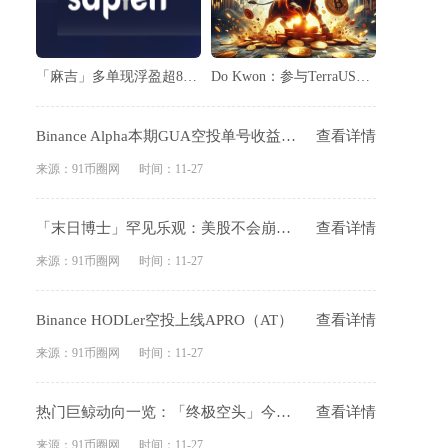
「麻吉」多单现浮盈超85万美元
Do Kwon：参与TerraUSD稳定币崩盘欺诈案判刑不应超过五年
Binance Alpha本期GUA空投单号收益约54美元
查看详情
来源：91币圈网
时间：11-27
「末日博士」罕见乐观：美股不会崩盘，科技将让美国「逆天改命」
查看详情
来源：91币圈网
时间：11-27
Binance HODLer空投上线APRO（AT）
查看详情
来源：91币圈网
时间：11-27
热门巨鲸动向一览：「终极空头」今晨险遭清算，「BTC OG内幕巨鲸」ETH多单由亏转盈
查看详情
来源：91币圈网
时间：11-27