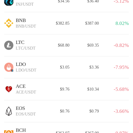
-5.12%
$34.56
$36.40
INJ/USDT
BNB
8.02%
$382.85
$387.00
BNB/USDT
LTC
-0.82%
$68.80
$69.35
LTC/USDT
LDO
-7.95%
$3.05
$3.36
LDO/USDT
ACE
-5.68%
$9.76
$10.34
ACE/USDT
EOS
-3.66%
$0.76
$0.79
EOS/USDT
BCH
$262.97
$267.00