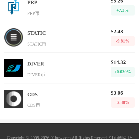
$5.26
PRP
+7.3%
PRP币
$2.48
STATIC
-9.81%
STATIC币
$14.32
DIVER
+0.030%
DIVER币
$3.06
CDS
-2.38%
CDS币
Copyright © 2009-2026 91bqw.com All Rights Reserved. 91币圈网 版