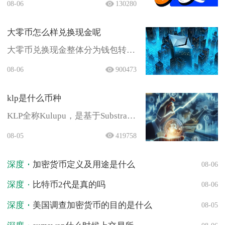
08-06
130280
强...
大零币怎么样兑换现金呢
大零币兑换现金整体分为钱包转
出、交易所挂单卖出、点对点交
08-06
900473
易、...
klp是什么币种
KLP全称Kulupu，是基于Substrate
框架搭建的波...
08-05
419758
深度
加密货币定义及用途是什么
08-06
深度
比特币2代是真的吗
08-06
深度
美国调查加密货币的目的是什么
08-05